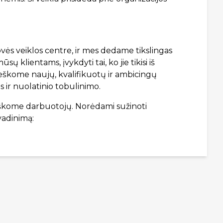
rovės veiklos centre, ir mes dedame tikslingas
ų klientams, įvykdyti tai, ko jie tikisi iš
eškome naujų, kvalifikuotų ir ambicingų
 ir nuolatinio tobulinimo.
ieškome darbuotojų. Norėdami sužinoti
vadinimą: