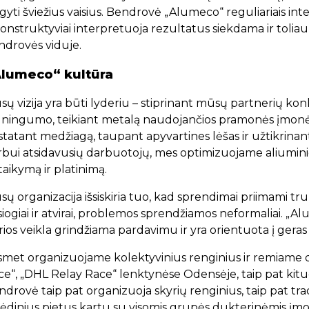
gyti šviežius vaisius. Bendrovė „Alumeco“ reguliariais in
konstruktyviai interpretuoja rezultatus siekdama ir toliau 
ndrovės viduje.
lumeco“ kultūra
ų vizija yra būti lyderiu – stiprinant mūsų partnerių ko
lningumo, teikiant metalą naudojančios pramonės įmonė
statant medžiagą, taupant apyvartines lėšas ir užtikrina
bui atsidavusių darbuotojų, mes optimizuojame aliuminio, v
taikymą ir platinimą.
ų organizacija išsiskiria tuo, kad sprendimai priimami t
siogiai ir atvirai, problemos sprendžiamos neformaliai. „A
ios veikla grindžiama pardavimu ir yra orientuota į geras 
smet organizuojame kolektyvinius renginius ir remiame 
ce“, „DHL Relay Race“ lenktynėse Odensėje, taip pat kit
drovė taip pat organizuoja skyrių renginius, taip pat tr
ėdinius pietus kartu su visomis grupės dukterinėmis įmonė