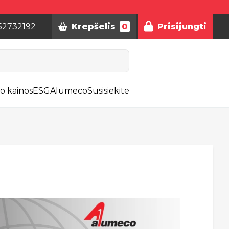
52732192
Krepšelis
0
Prisijungti
o kainos
ESG
Alumeco
Susisiekite