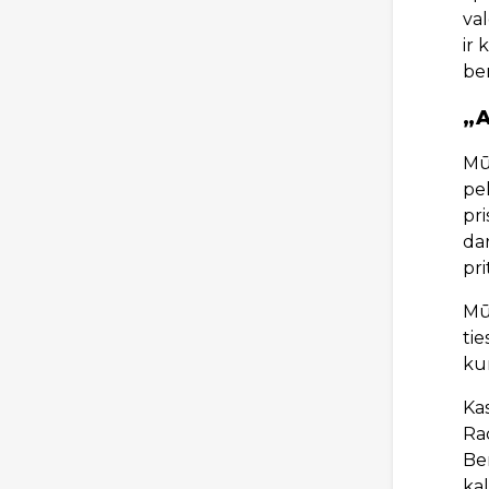
val
ir 
be
„A
Mūs
pe
pri
dar
pri
Mūs
tie
kur
Ka
Ra
Ben
kal