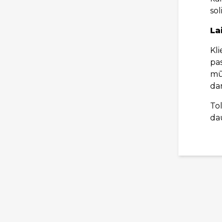
so
La
Kli
pas
mū
dar
Tol
dau