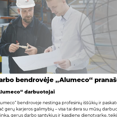
arbo bendrovėje „Alumeco“ prana
lumeco“ darbuotojai
umeco“ bendrovėje nestinga profesinių iššūkių ir paskatų
ač gerų karjeros galimybių – visa tai dera su mūsų darbu
inką, gerus darbo santykius ir kasdienę dienotvarkę, teiki