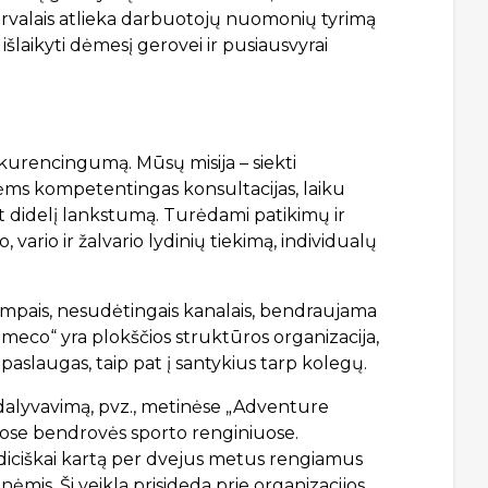
tervalais atlieka darbuotojų nuomonių tyrimą
išlaikyti dėmesį gerovei ir pusiausvyrai
nkurencingumą. Mūsų misija – siekti
ms kompetentingas konsultacijas, laiku
nt didelį lankstumą. Turėdami patikimų ir
ario ir žalvario lydinių tiekimą, individualų
rumpais, nesudėtingais kanalais, bendraujama
lumeco“ yra plokščios struktūros organizacija,
paslaugas, taip pat į santykius tarp kolegų.
dalyvavimą, pvz., metinėse „Adventure
uose bendrovės sporto renginiuose.
adiciškai kartą per dvejus metus rengiamus
mis. Ši veikla prisideda prie organizacijos