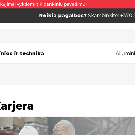
kėjimai vykdomi tik bankiniu pavedimu !
Reikia pagalbos?
Skambinkite: +370 
inios ir technika
Aliumini
arjera