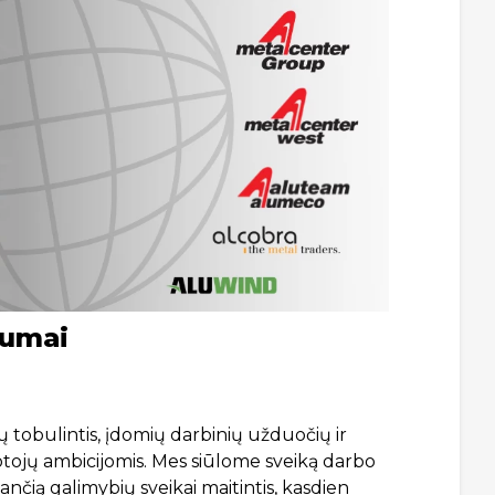
šumai
 tobulintis, įdomių darbinių užduočių ir
otojų ambicijomis. Mes siūlome sveiką darbo
ančią galimybių sveikai maitintis, kasdien