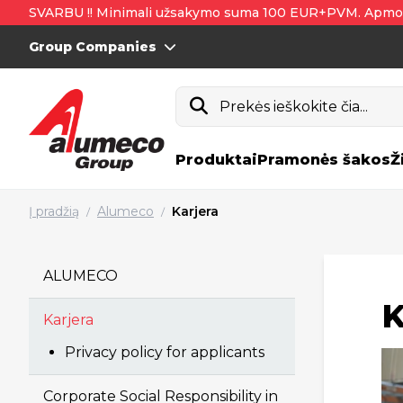
SVARBU !! Minimali užsakymo suma 100 EUR+PVM. Apmo
Group Companies
Prekės ieškokite čia...
Produktai
Pramonės šakos
Ž
Į pradžią
Alumeco
Karjera
/
/
ALUMECO
K
Karjera
Privacy policy for applicants
Corporate Social Responsibility in