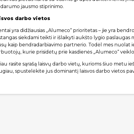
lidarumo jausmo stiprinimo.
isvos darbo vietos
entai yra didžiausias „Alumeco“ prioritetas – jie yra bend
tangas siekdami teikti ir išlaikyti aukšto lygio paslaugas mūs
sų kaip bendradarbiavimo partnerio. Todėl mes nuolat i
buotojų, kurie prisidėtų prie kasdienės „Alumeco“ veiklos
iau rasite sąrašą laisvų darbo vietų, kurioms šiuo metu 
giau, spustelėkite jus dominantį laisvos darbo vietos pa