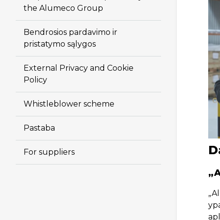
the Alumeco Group
Bendrosios pardavimo ir
pristatymo sąlygos
External Privacy and Cookie
Policy
Whistleblower scheme
Pastaba
D
For suppliers
„A
„Al
yp
apl