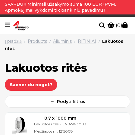
SVARBU !! Minimali užsakymo suma 100 EUR+PVM.
Apmokėjimai vykdomi tik bankiniu pavedimu !
(0)
Į pradžią
Products
Aliuminis
RITINIAI
Lakuotos
/
/
/
/
ritės
Lakuotos ritės
Savner du noget?
Rodyti filtrus
0,7 x 1000 mm
Lakuotos ritės
-
EN AW-3003
Medžiagos nr:
1215008