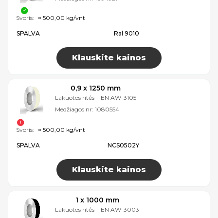
Svoris:
≈ 500,00 kg/vnt
SPALVA
Ral 9010
Klauskite kainos
0,9 x 1250 mm
Lakuotos ritės
-
EN AW-3105
Medžiagos nr:
1080554
Svoris:
≈ 500,00 kg/vnt
SPALVA
NCS0502Y
Klauskite kainos
1 x 1000 mm
Lakuotos ritės
-
EN AW-3003