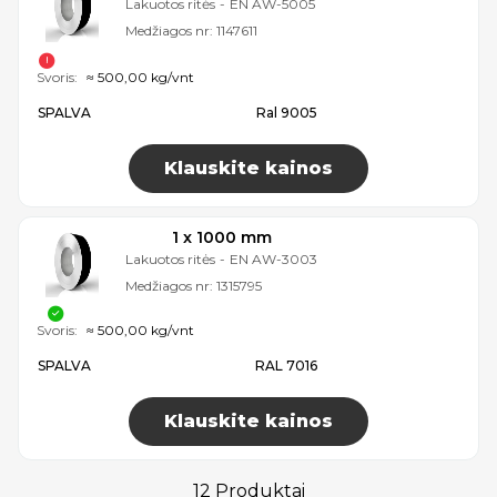
Lakuotos ritės
-
EN AW-5005
Medžiagos nr:
1147611
Svoris:
≈ 500,00 kg/vnt
SPALVA
Ral 9005
Klauskite kainos
1 x 1000 mm
Lakuotos ritės
-
EN AW-3003
Medžiagos nr:
1315795
Svoris:
≈ 500,00 kg/vnt
SPALVA
RAL 7016
Klauskite kainos
12 Produktai