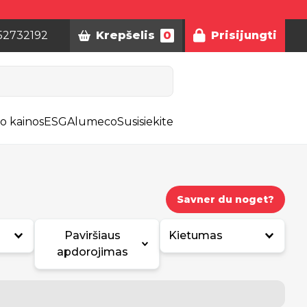
52732192
Krepšelis
0
Prisijungti
o kainos
ESG
Alumeco
Susisiekite
Savner du noget?
Paviršiaus
Kietumas
apdorojimas