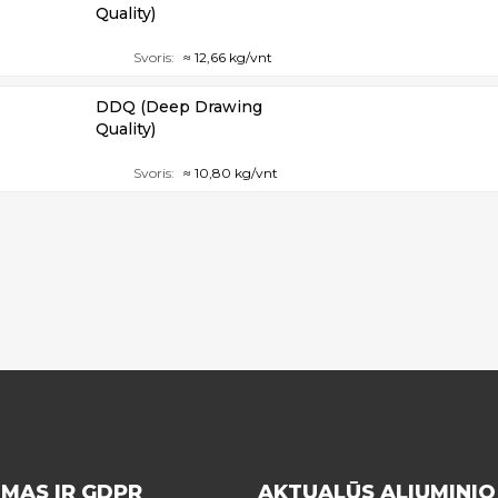
Quality)
Svoris:
≈ 12,66 kg/vnt
DDQ (Deep Drawing
Quality)
Svoris:
≈ 10,80 kg/vnt
IMAS IR GDPR
AKTUALŪS ALIUMINIO