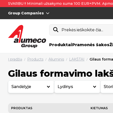
SVARBU !! Minimali užsakymo suma 100 EUR+PVM. Apmo
Group Companies
Prekės ieškokite čia...
Produktai
Pramonės šakos
Ž
Į pradžią
Products
Aliuminis
LAKŠTAI
Gilaus forma
/
/
/
/
Gilaus formavimo lakš
Sandėlyje
Lydinys
Stor
PRODUKTAS
KIETUMAS