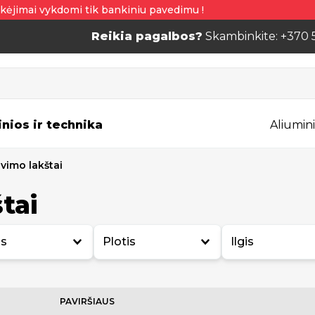
kėjimai vykdomi tik bankiniu pavedimu !
Reikia pagalbos?
Skambinkite: +370 
inios ir technika
Aliumini
vimo lakštai
tai
is
Plotis
Ilgis
PAVIRŠIAUS