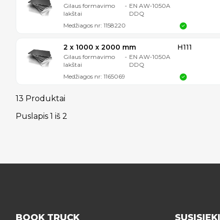
Gilaus formavimo
-
EN AW-1050A
lakštai
DDQ
Medžiagos nr:
1158220
2 x 1000 x 2000 mm
H111
Gilaus formavimo
-
EN AW-1050A
lakštai
DDQ
Medžiagos nr:
1165069
13 Produktai
Puslapis
1
iš
2
BOOK TRUCK
SUSISIEK