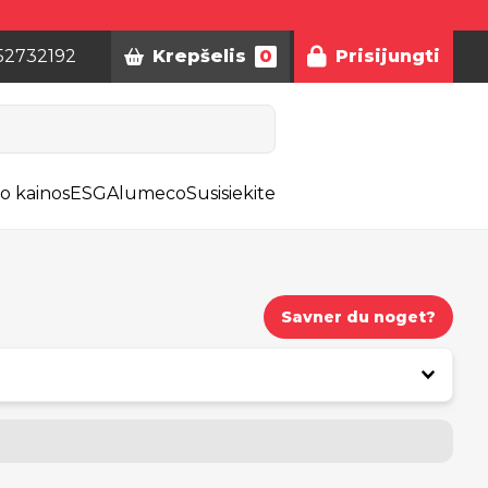
52732192
Krepšelis
0
Prisijungti
o kainos
ESG
Alumeco
Susisiekite
Savner du noget?