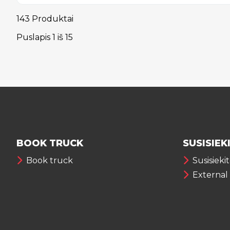
143 Produktai
Puslapis
1
iš
15
BOOK TRUCK
SUSISIEK
Book truck
Susisieki
External