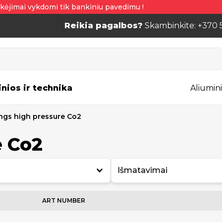
kėjimai vykdomi tik bankiniu pavedimu !
Reikia pagalbos?
Skambinkite: +370 
inios ir technika
Aliumini
ings high pressure Co2
e Co2
Išmatavimai
ART NUMBER