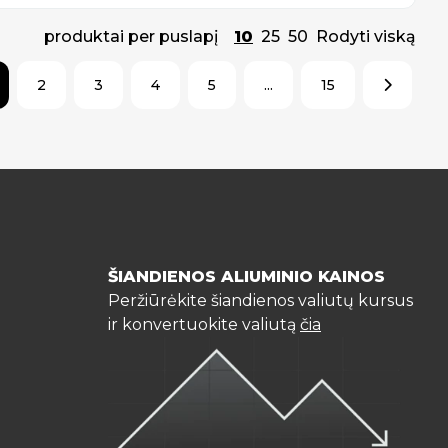
produktai per puslapį
10
25
50
Rodyti viską
2
3
4
5
...
15
ŠIANDIENOS ALIUMINIO KAINOS
Peržiūrėkite šiandienos valiutų kursus
ir konvertuokite valiutą
čia