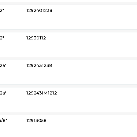
2″
1292401238
2″
12930112
2a″
1292431238
2a″
129243IM1212
5/8″
12913058