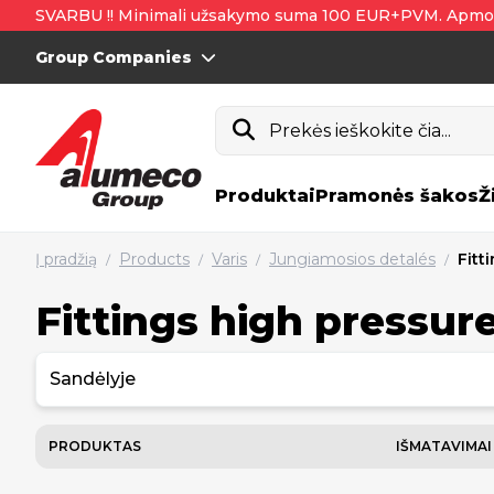
SVARBU !! Minimali užsakymo suma 100 EUR+PVM. Apmo
Group Companies
Prekės ieškokite čia...
Produktai
Pramonės šakos
Ž
Į pradžią
Products
Varis
Jungiamosios detalés
Fitt
/
/
/
/
Fittings high pressur
Sandėlyje
PRODUKTAS
IŠMATAVIMAI