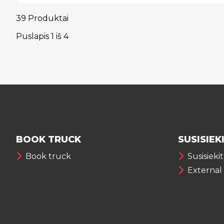
39 Produktai
Puslapis
1
iš
4
BOOK TRUCK
SUSISIEK
Book truck
Susisieki
External