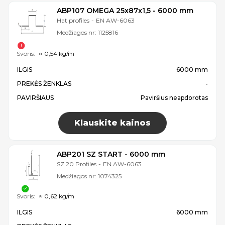
ABP107 OMEGA 25x87x1,5 - 6000 mm
Hat profiles
-
EN AW-6063
Medžiagos nr:
1125816
Svoris:
≈ 0,54 kg/m
ILGIS
6000 mm
PREKĖS ŽENKLAS
-
PAVIRŠIAUS
Paviršius neapdorotas
Klauskite kainos
ABP201 SZ START - 6000 mm
SZ 20 Profiles
-
EN AW-6063
Medžiagos nr:
1074325
Svoris:
≈ 0,62 kg/m
ILGIS
6000 mm