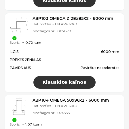
Klauskite kainos
ABP103 OMEGA Z 28x85X2 - 6000 mm
Hat profiles
-
EN AW-6063
Medžiagos nr:
1007878
Svoris:
≈ 0,72 kg/m
ILGIS
6000 mm
PREKĖS ŽENKLAS
-
PAVIRŠIAUS
Paviršius neapdorotas
Klauskite kainos
ABP104 OMEGA 50x96x2 - 6000 mm
Hat profiles
-
EN AW-6063
Medžiagos nr:
1074333
Svoris:
≈ 1,07 kg/m