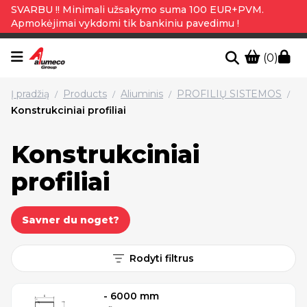
SVARBU !! Minimali užsakymo suma 100 EUR+PVM.
Apmokėjimai vykdomi tik bankiniu pavedimu !
(0)
Į pradžią
Products
Aliuminis
PROFILIŲ SISTEMOS
/
/
/
/
Konstrukciniai profiliai
Konstrukciniai
profiliai
Savner du noget?
Rodyti filtrus
- 6000 mm