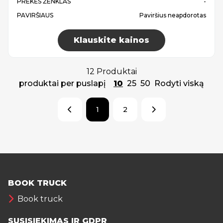
PREKĖS ŽENKLAS
-
PAVIRŠIAUS
Paviršius neapdorotas
Klauskite kainos
12 Produktai
produktai per puslapį
10
25
50
Rodyti viską
1
2
BOOK TRUCK
Book truck
SUSISIEKIMAS IR GDPR