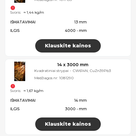
Svoris:
≈ 1,44 kg/m
IŠMATAVIMAI
13 mm
ILGIS
4000 - mm
Klauskite kainos
14 x 3000 mm
Kvadratiniai strypai
-
CW614N, CuZn39Pb3
Medžiagos nr:
1081290
Svoris:
≈ 1,67 kg/m
IŠMATAVIMAI
14 mm
ILGIS
3000 - mm
Klauskite kainos