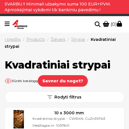
SVARBU !! Minimali užsakymo suma 100 EUR+PVM.
Apmokėjimai vykdomi tik bankiniu pavedimu !
(0)
Į pradžią
Products
Žalvaris
Strypai
Kvadratiniai
/
/
/
/
strypai
Kvadratiniai strypai
Savner du noget?
žiūrėti katalogą
Rodyti filtrus
10 x 3000 mm
Kvadratiniai strypai
-
CW614N, CuZn39Pb3
Medžiagos nr:
1057841