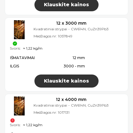
Klauskite kainos
12 x 3000 mm
Kvadratiniai strypai
-
CW614N, CuZn39Pb3
Medžiagos nr:
1057849
Svoris:
≈ 1,22 kg/m
IŠMATAVIMAI
12 mm
ILGIS
3000 - mm
Klauskite kainos
12 x 4000 mm
Kvadratiniai strypai
-
CW614N, CuZn39Pb3
Medžiagos nr:
1017131
Svoris:
≈ 1,22 kg/m