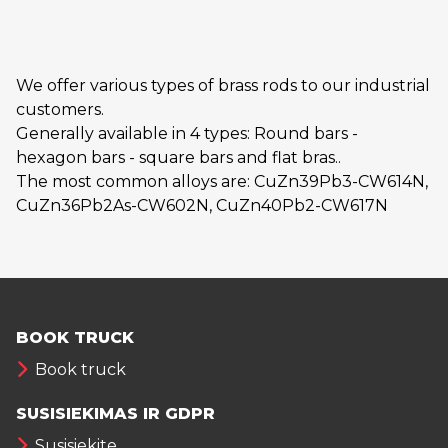
We offer various types of brass rods to our industrial
customers.
Generally available in 4 types: Round bars -
hexagon bars - square bars and flat bras..
The most common alloys are: CuZn39Pb3-CW614N,
CuZn36Pb2As-CW602N, CuZn40Pb2-CW617N
BOOK TRUCK
Book truck
SUSISIEKIMAS IR GDPR
Susisiekite