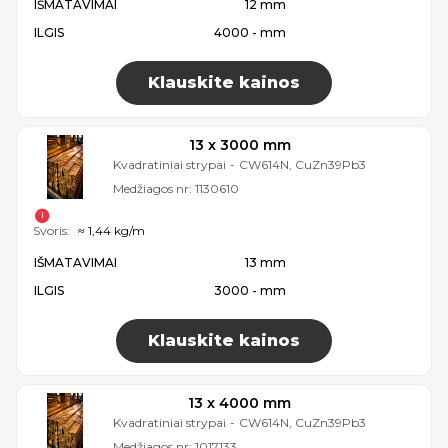
IŠMATAVIMAI
12 mm
ILGIS
4000 - mm
Klauskite kainos
13 x 3000 mm
Kvadratiniai strypai
-
CW614N, CuZn39Pb3
Medžiagos nr:
1130610
Svoris:
≈ 1,44 kg/m
IŠMATAVIMAI
13 mm
ILGIS
3000 - mm
Klauskite kainos
13 x 4000 mm
Kvadratiniai strypai
-
CW614N, CuZn39Pb3
Medžiagos nr:
1017133