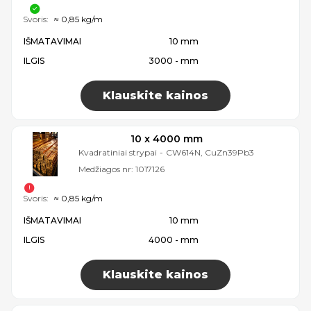
Svoris:
≈ 0,85 kg/m
IŠMATAVIMAI
10 mm
ILGIS
3000 - mm
Klauskite kainos
10 x 4000 mm
Kvadratiniai strypai
-
CW614N, CuZn39Pb3
Medžiagos nr:
1017126
Svoris:
≈ 0,85 kg/m
IŠMATAVIMAI
10 mm
ILGIS
4000 - mm
Klauskite kainos