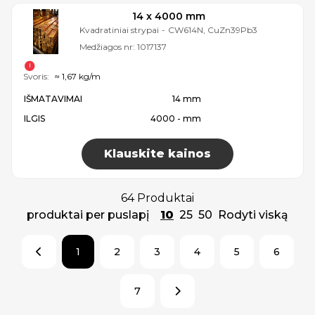
14 x 4000 mm
Kvadratiniai strypai
-
CW614N, CuZn39Pb3
Medžiagos nr:
1017137
Svoris:
≈ 1,67 kg/m
IŠMATAVIMAI
14 mm
ILGIS
4000 - mm
Klauskite kainos
64 Produktai
produktai per puslapį
10
25
50
Rodyti viską
1
2
3
4
5
6
7