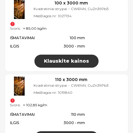
100 x 3000 mm
Kvadratiniai strypai
-
CW614N, CuZn39Pb3
Medžiagos nr:
1027134
Svoris:
≈ 85,00 kg/m
IŠMATAVIMAI
100 mm
ILGIS
3000 - mm
Klauskite kainos
110 x 3000 mm
Kvadratiniai strypai
-
CW614N, CuZn39Pb3
Medžiagos nr:
1019840
Svoris:
≈ 102,85 kg/m
IŠMATAVIMAI
110 mm
ILGIS
3000 - mm