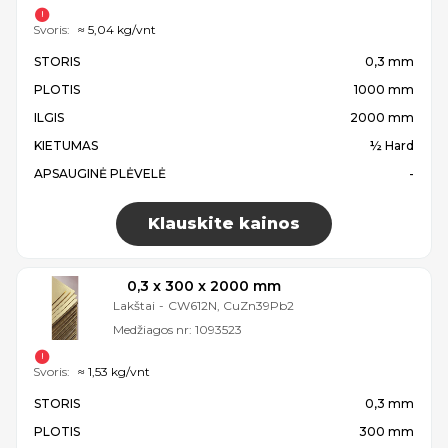
Svoris:
≈ 5,04 kg/vnt
STORIS
0,3 mm
PLOTIS
1000 mm
ILGIS
2000 mm
KIETUMAS
½ Hard
APSAUGINĖ PLĖVELĖ
-
Klauskite kainos
0,3 x 300 x 2000 mm
Lakštai
-
CW612N, CuZn39Pb2
Medžiagos nr:
1093523
Svoris:
≈ 1,53 kg/vnt
STORIS
0,3 mm
PLOTIS
300 mm