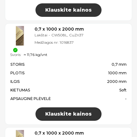
Klauskite kainos
0,7 x 1000 x 2000 mm
Lakštai
-
CW508L, CuZn37
Medžiagos nr:
1016837
Svoris:
≈ 11,76 kg/vnt
STORIS
0,7 mm
PLOTIS
1000 mm
ILGIS
2000 mm
KIETUMAS
Soft
APSAUGINĖ PLĖVELĖ
-
Klauskite kainos
0,7 x 1000 x 2000 mm