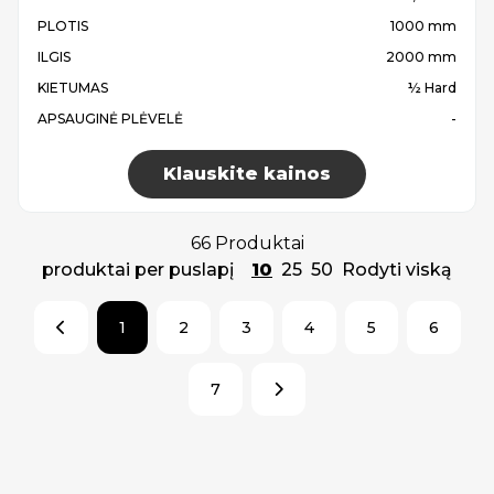
PLOTIS
1000 mm
ILGIS
2000 mm
KIETUMAS
½ Hard
APSAUGINĖ PLĖVELĖ
-
Klauskite kainos
66 Produktai
produktai per puslapį
10
25
50
Rodyti viską
1
2
3
4
5
6
7