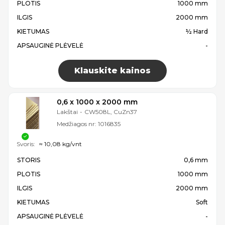
PLOTIS
1000 mm
ILGIS
2000 mm
KIETUMAS
½ Hard
APSAUGINĖ PLĖVELĖ
-
Klauskite kainos
0,6 x 1000 x 2000 mm
Lakštai
-
CW508L, CuZn37
Medžiagos nr:
1016835
Svoris:
≈ 10,08 kg/vnt
STORIS
0,6 mm
PLOTIS
1000 mm
ILGIS
2000 mm
KIETUMAS
Soft
APSAUGINĖ PLĖVELĖ
-