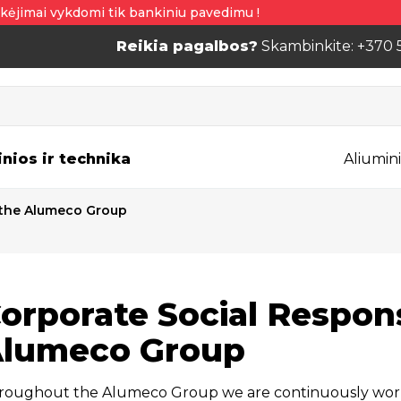
kėjimai vykdomi tik bankiniu pavedimu !
Reikia pagalbos?
Skambinkite: +370 
inios ir technika
Aliumini
n the Alumeco Group
orporate Social Responsi
lumeco Group
roughout the Alumeco Group we are continuously worki