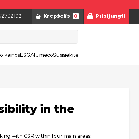
52732192
Krepšelis
0
Prisijungti
o kainos
ESG
Alumeco
Susisiekite
bility in the
ng with CSR within four main areas: