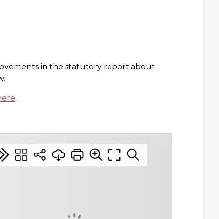
rovements in the statutory report about
w.
here
.