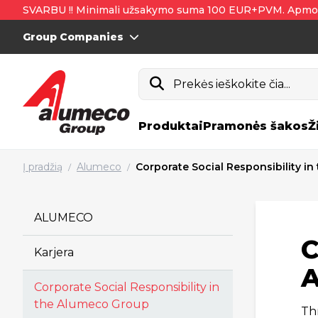
SVARBU !! Minimali užsakymo suma 100 EUR+PVM. Apmo
Group Companies
Prekės ieškokite čia...
Produktai
Pramonės šakos
Ž
Į pradžią
Alumeco
Corporate Social Responsibility i
/
/
ALUMECO
C
Karjera
A
Corporate Social Responsibility in
the Alumeco Group
Th