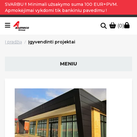
SVARBU !! Minimali užsakymo suma 100 EUR+PVM.
Apmokėjimai vykdomi tik bankiniu pavedimu !
(0)
Į pradžią
Įgyvendinti projektai
/
MENIU