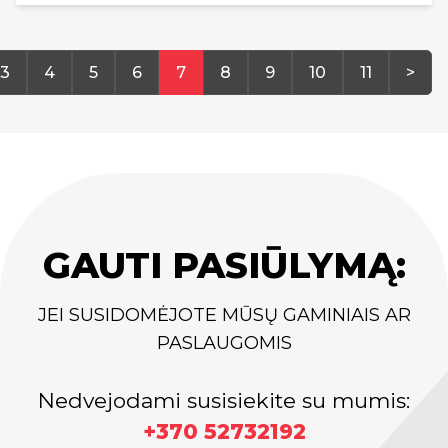
3
4
5
6
7
8
9
10
11
>
GAUTI PASIŪLYMĄ:
JEI SUSIDOMĖJOTE MŪSŲ GAMINIAIS AR
PASLAUGOMIS
Nedvejodami susisiekite su mumis:
+370 52732192