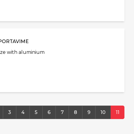
SPORTAVIME
ize with aluminium
3
4
5
6
7
8
9
10
11