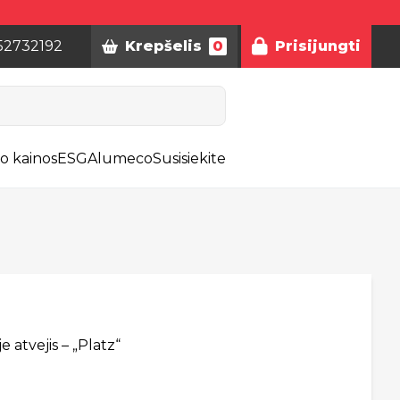
52732192
Krepšelis
0
Prisijungti
o kainos
ESG
Alumeco
Susisiekite
 atvejis – „Platz“