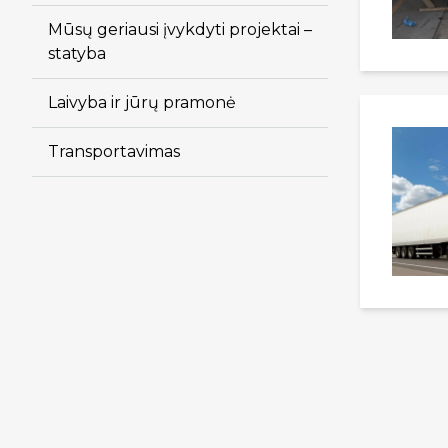
Mūsų geriausi įvykdyti projektai –
statyba
Laivyba ir jūrų pramonė
Transportavimas