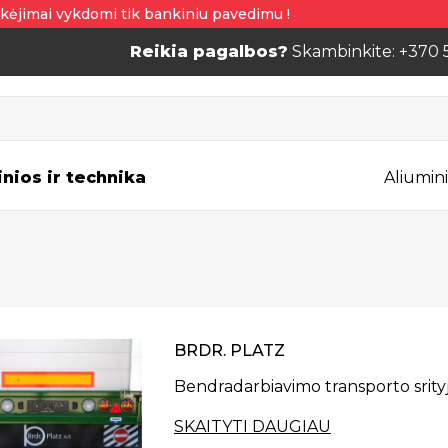
kėjimai vykdomi tik bankiniu pavedimu !
Reikia pagalbos?
Skambinkite: +370 
inios ir technika
Aliumini
BRDR. PLATZ
Bendradarbiavimo transporto srityje
SKAITYTI DAUGIAU