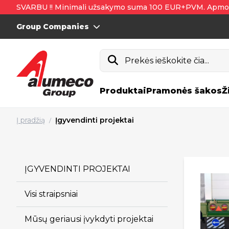
SVARBU !! Minimali užsakymo suma 100 EUR+PVM. Apmo
Group Companies
Prekės ieškokite čia...
Produktai
Pramonės šakos
Ž
Į pradžią
Įgyvendinti projektai
/
ĮGYVENDINTI PROJEKTAI
Visi straipsniai
Mūsų geriausi įvykdyti projektai