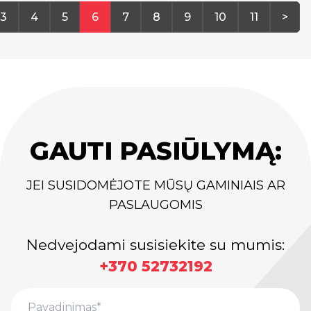
3
4
5
6
7
8
9
10
11
>
GAUTI PASIŪLYMĄ:
JEI SUSIDOMĖJOTE MŪSŲ GAMINIAIS AR
PASLAUGOMIS
Nedvejodami susisiekite su mumis:
+370 52732192