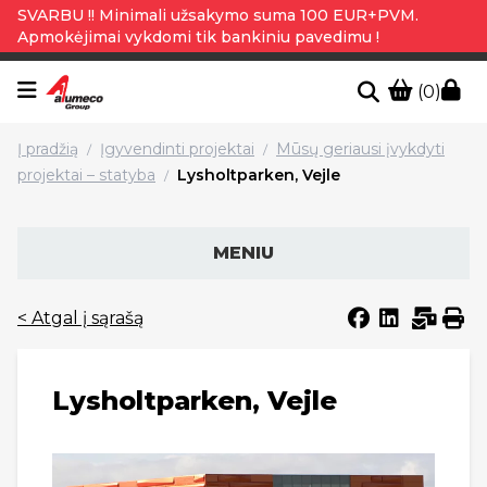
SVARBU !! Minimali užsakymo suma 100 EUR+PVM.
Apmokėjimai vykdomi tik bankiniu pavedimu !
(0)
Į pradžią
Įgyvendinti projektai
Mūsų geriausi įvykdyti
/
/
projektai – statyba
Lysholtparken, Vejle
/
MENIU
< Atgal į sąrašą
Lysholtparken, Vejle