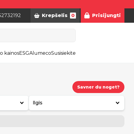
52732192
Krepšelis
0
Prisijungti
o kainos
ESG
Alumeco
Susisiekite
Savner du noget?
Ilgis