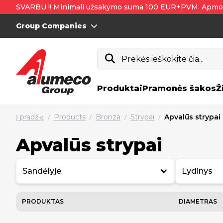
SVARBU !! Minimali užsakymo suma 100 EUR+PVM. Apmo
Group Companies
Prekės ieškokite čia...
Produktai
Pramonės šakos
Ž
Į pradžią
Products
Bronza
Strypai
Apvalūs strypai
/
/
/
/
Apvalūs strypai
Sandėlyje
Lydinys
PRODUKTAS
DIAMETRAS