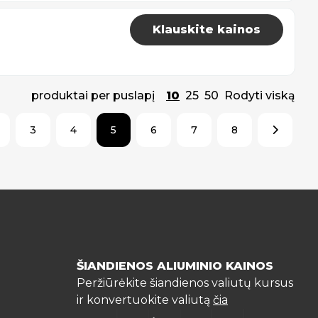
Klauskite kainos
produktai per puslapį
10
25
50
Rodyti viską
3
4
5
6
7
8
ŠIANDIENOS ALIUMINIO KAINOS
Peržiūrėkite šiandienos valiutų kursus
ir konvertuokite valiutą
čia