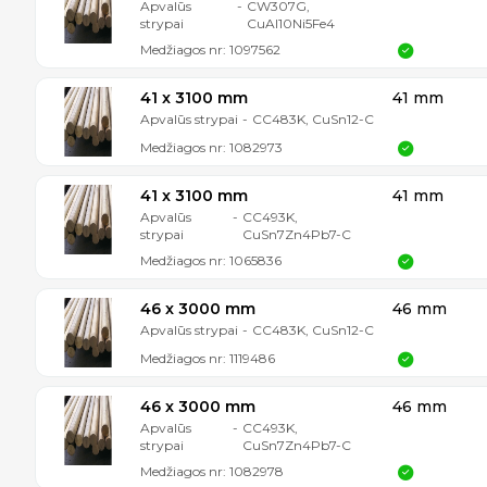
Apvalūs
-
CW307G,
strypai
CuAl10Ni5Fe4
Medžiagos nr:
1097562
41 x 3100 mm
41 mm
Apvalūs strypai
-
CC483K, CuSn12-C
Medžiagos nr:
1082973
41 x 3100 mm
41 mm
Apvalūs
-
CC493K,
strypai
CuSn7Zn4Pb7-C
Medžiagos nr:
1065836
46 x 3000 mm
46 mm
Apvalūs strypai
-
CC483K, CuSn12-C
Medžiagos nr:
1119486
46 x 3000 mm
46 mm
Apvalūs
-
CC493K,
strypai
CuSn7Zn4Pb7-C
Medžiagos nr:
1082978