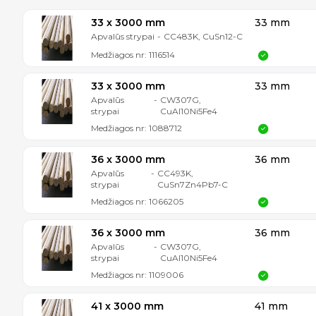
33 x 3000 mm
33 mm
Apvalūs strypai
-
CC483K, CuSn12-C
Medžiagos nr:
1116514
33 x 3000 mm
33 mm
Apvalūs
-
CW307G,
strypai
CuAl10Ni5Fe4
Medžiagos nr:
1088712
36 x 3000 mm
36 mm
Apvalūs
-
CC493K,
strypai
CuSn7Zn4Pb7-C
Medžiagos nr:
1066205
36 x 3000 mm
36 mm
Apvalūs
-
CW307G,
strypai
CuAl10Ni5Fe4
Medžiagos nr:
1109006
41 x 3000 mm
41 mm