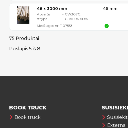
46 x 3000 mm
46 mm
Apvalūs
-
CW307G,
strypai
CuAl10Ni5Fe4
Medžiagos nr:
1107553
75 Produktai
Puslapis
5
iš
8
BOOK TRUCK
SUSISIEK
Book truck
Susisieki
External