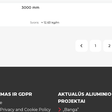
3000 mm
Svoris:
≈ 12,63 kg/m
1
2
IMAS IR GDPR
AKTUALŪS ALIUMINIO
PROJEKTAI
te
 Privacy and Cookie Policy
„Banga”