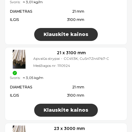
Svoris:
≈ 3,01 kg/m
DIAMETRAS
21 mm
ILGIS
3100 mm
Klauskite kainos
21 x 3100 mm
Apvalūs strypai
-
CC493K, CuSn7Zn4Pb7-C
Medžiagos nr:
1110924
Svoris:
≈ 3,05 kg/m
DIAMETRAS
21 mm
ILGIS
3100 mm
Klauskite kainos
23 x 3000 mm