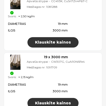
Apvalūs strypai
-
CC493K, CuSn7Zn4Pb7-C
Medžiagos nr:
1081288
Svoris:
≈ 2,50 kg/m
DIAMETRAS
19 mm
ILGIS
3000 mm
Klauskite kainos
19 x 3000 mm
Apvalūs strypai
-
CW307G, CuAl10Ni5Fe4
Medžiagos nr:
1091709
Svoris:
≈ 2,15 kg/m
DIAMETRAS
19 mm
ILGIS
3000 mm
Klauskite kainos