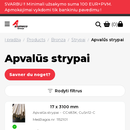
SVARBU !! Minimali užsakymo suma 100 EUR+PVM.
Apmokėjimai vykdomi tik bankiniu pavedimu !
(0)
Į pradžią
Products
Bronza
Strypai
Apvalūs strypai
/
/
/
/
Apvalūs strypai
Savner du noget?
Rodyti filtrus
17 x 3100 mm
Apvalūs strypai
-
CC483K, CuSn12-C
Medžiagos nr:
1152101