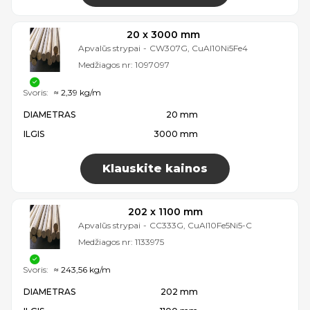
20 x 3000 mm
Apvalūs strypai
-
CW307G, CuAl10Ni5Fe4
Medžiagos nr:
1097097
Svoris:
≈ 2,39 kg/m
DIAMETRAS
20 mm
ILGIS
3000 mm
Klauskite kainos
202 x 1100 mm
Apvalūs strypai
-
CC333G, CuAl10Fe5Ni5-C
Medžiagos nr:
1133975
Svoris:
≈ 243,56 kg/m
DIAMETRAS
202 mm