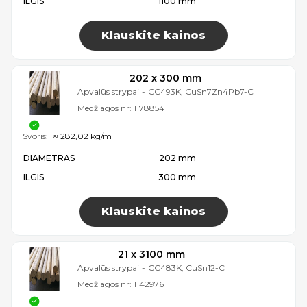
ILGIS
1100 mm
Klauskite kainos
202 x 300 mm
Apvalūs strypai
-
CC493K, CuSn7Zn4Pb7-C
Medžiagos nr:
1178854
Svoris:
≈ 282,02 kg/m
DIAMETRAS
202 mm
ILGIS
300 mm
Klauskite kainos
21 x 3100 mm
Apvalūs strypai
-
CC483K, CuSn12-C
Medžiagos nr:
1142976