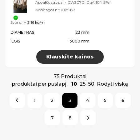
Apvalūs strypai
-
CW307G, CuAl10Ni5Fe4
Medžiagos nr:
1089133
Svoris:
≈ 3,16 kg/m
DIAMETRAS
23 mm
ILGIS
3000 mm
Klauskite kainos
75 Produktai
produktai per puslapį
10
25
50
Rodyti viską
1
2
3
4
5
6
7
8