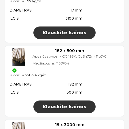
Svoris:
≈ 1,97 kg/m
DIAMETRAS
17 mm
ILGIS
3100 mm
Klauskite kainos
182 x 500 mm
Apvalūs strypai
-
CC493K, CuSn7Zn4Pb7-C
Medžiagos nr:
1166784
Svoris:
≈ 228,94 kg/m
DIAMETRAS
182 mm
ILGIS
500 mm
Klauskite kainos
19 x 3000 mm