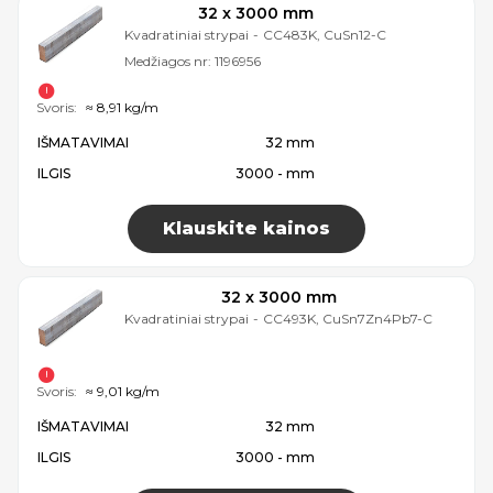
32 x 3000 mm
Kvadratiniai strypai
-
CC483K, CuSn12-C
Medžiagos nr:
1196956
Svoris:
≈ 8,91 kg/m
IŠMATAVIMAI
32 mm
ILGIS
3000 - mm
Klauskite kainos
32 x 3000 mm
Kvadratiniai strypai
-
CC493K, CuSn7Zn4Pb7-C
Svoris:
≈ 9,01 kg/m
IŠMATAVIMAI
32 mm
ILGIS
3000 - mm