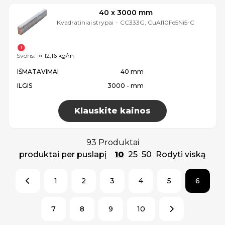
40 x 3000 mm
Kvadratiniai strypai
-
CC333G, CuAl10Fe5Ni5-C
Svoris:
≈ 12,16 kg/m
IŠMATAVIMAI
40 mm
ILGIS
3000 - mm
Klauskite kainos
93 Produktai
produktai per puslapį
10
25
50
Rodyti viską
1
2
3
4
5
6
7
8
9
10