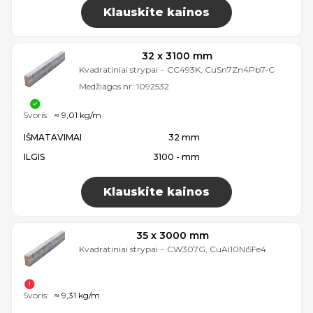
Klauskite kainos
32 x 3100 mm
Kvadratiniai strypai
-
CC493K, CuSn7Zn4Pb7-C
Medžiagos nr:
1092532
Svoris:
≈ 9,01 kg/m
IŠMATAVIMAI
32 mm
ILGIS
3100 - mm
Klauskite kainos
35 x 3000 mm
Kvadratiniai strypai
-
CW307G, CuAl10Ni5Fe4
Svoris:
≈ 9,31 kg/m