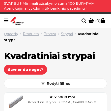
SVARBU !! Minimali užsakymo suma 100 EUR+PVM.
Apmokėjimai vykdomi tik bankiniu pavedimu !
(0)
Į pradžią
Products
Bronza
Strypai
Kvadratiniai
/
/
/
/
strypai
Kvadratiniai strypai
Savner du noget?
Rodyti filtrus
30 x 3000 mm
Kvadratiniai strypai
-
CC333G, CuAl10Fe5Ni5-C