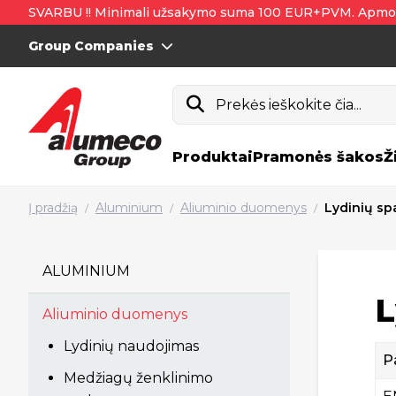
SVARBU !! Minimali užsakymo suma 100 EUR+PVM. Apmo
Group Companies
Prekės ieškokite čia...
Produktai
Pramonės šakos
Ž
Į pradžią
Aluminium
Aliuminio duomenys
Lydinių spa
/
/
/
ALUMINIUM
L
Aliuminio duomenys
Lydinių naudojimas
P
Medžiagų ženklinimo