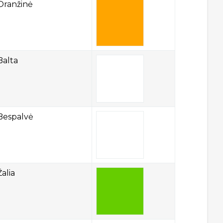
Oranžinė
Balta
Bespalvė
Žalia