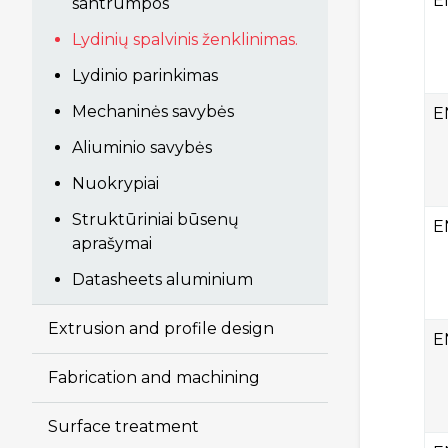
E
santrumpos
Lydinių spalvinis ženklinimas.
Lydinio parinkimas
Mechaninės savybės
E
Aliuminio savybės
Nuokrypiai
Struktūriniai būsenų
E
aprašymai
Datasheets aluminium
Extrusion and profile design
E
Fabrication and machining
Surface treatment