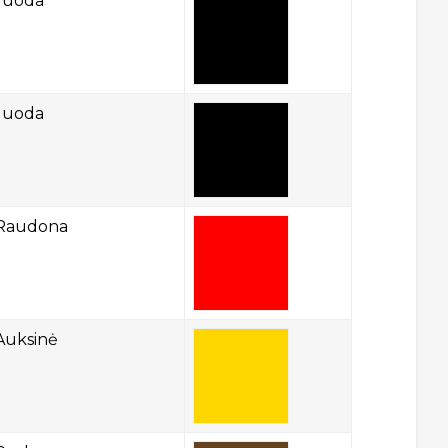
Juoda
Juoda
Raudona
Auksinė