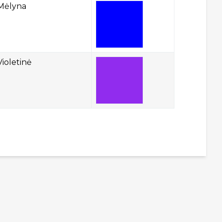
Mėlyna
Violetinė