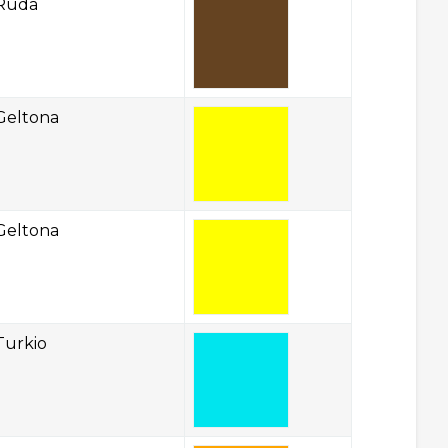
Ruda
Geltona
Geltona
Turkio