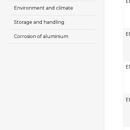
E
Environment and climate
Storage and handling
E
Corrosion of aluminium
E
E