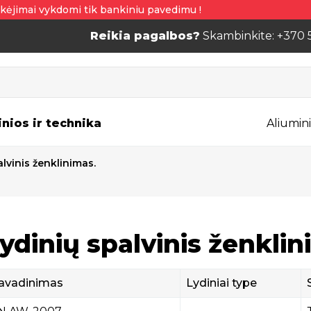
kėjimai vykdomi tik bankiniu pavedimu !
Reikia pagalbos?
Skambinkite: +370 
inios ir technika
Aliumini
lvinis ženklinimas.
ydinių spalvinis ženklin
avadinimas
Lydiniai type