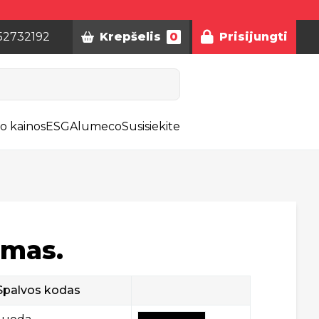
52732192
Krepšelis
0
Prisijungti
o kainos
ESG
Alumeco
Susisiekite
imas.
Spalvos kodas