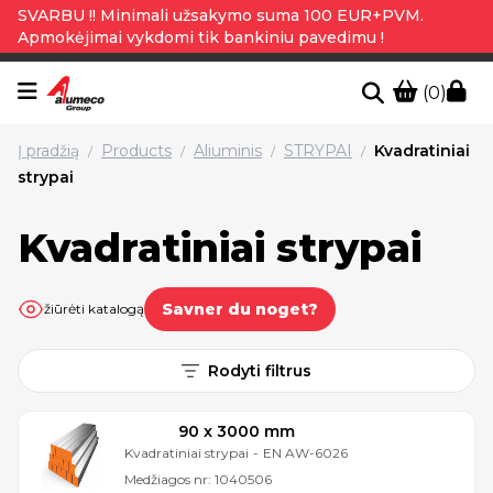
SVARBU !! Minimali užsakymo suma 100 EUR+PVM.
Apmokėjimai vykdomi tik bankiniu pavedimu !
(0)
Į pradžią
Products
Aliuminis
STRYPAI
Kvadratiniai
/
/
/
/
strypai
Kvadratiniai strypai
Savner du noget?
žiūrėti katalogą
Rodyti filtrus
90 x 3000 mm
Kvadratiniai strypai
-
EN AW-6026
Medžiagos nr:
1040506