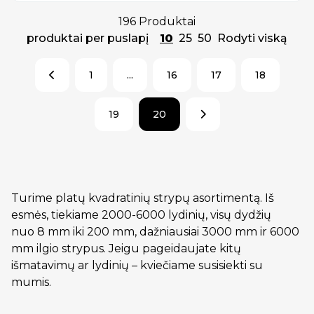
196 Produktai
produktai per puslapį
10
25
50
Rodyti viską
1
...
16
17
18
19
20
Turime platų kvadratinių strypų asortimentą. Iš
esmės, tiekiame 2000-6000 lydinių, visų dydžių
nuo 8 mm iki 200 mm, dažniausiai 3000 mm ir 6000
mm ilgio strypus. Jeigu pageidaujate kitų
išmatavimų ar lydinių – kviečiame susisiekti su
mumis.