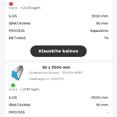
Svoris:
≈ 22,03 kg/m
ILGIS
3000 mm
IŠMATAVIMAI
90 mm
PROCESS
Išspaustinis
KIETUMAS
T6
Klauskite kainos
90 x 3000 mm
Kvadratiniai strypai
-
EN AW-6082
Medžiagos nr:
1040727
Svoris:
≈ 21,87 kg/m
ILGIS
3000 mm
IŠMATAVIMAI
90 mm
PROCESS
-