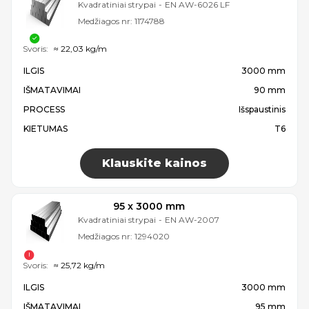
Kvadratiniai strypai
-
EN AW-6026 LF
Medžiagos nr:
1174788
Svoris:
≈ 22,03 kg/m
ILGIS
3000 mm
IŠMATAVIMAI
90 mm
PROCESS
Išspaustinis
KIETUMAS
T6
Klauskite kainos
95 x 3000 mm
Kvadratiniai strypai
-
EN AW-2007
Medžiagos nr:
1294020
Svoris:
≈ 25,72 kg/m
ILGIS
3000 mm
IŠMATAVIMAI
95 mm