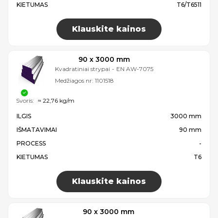
KIETUMAS
T6/T6511
Klauskite kainos
90 x 3000 mm
Kvadratiniai strypai
-
EN AW-7075
Medžiagos nr:
1101518
Svoris:
≈ 22,76 kg/m
ILGIS
3000 mm
IŠMATAVIMAI
90 mm
PROCESS
-
KIETUMAS
T6
Klauskite kainos
90 x 3000 mm