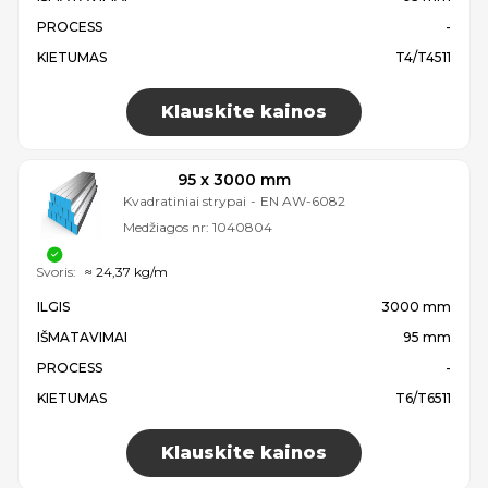
PROCESS
-
KIETUMAS
T4/T4511
Klauskite kainos
95 x 3000 mm
Kvadratiniai strypai
-
EN AW-6082
Medžiagos nr:
1040804
Svoris:
≈ 24,37 kg/m
ILGIS
3000 mm
IŠMATAVIMAI
95 mm
PROCESS
-
KIETUMAS
T6/T6511
Klauskite kainos