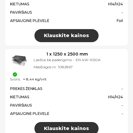
KIETUMAS
H14/H24
PAVIRŠIAUS
-
APSAUGINĖ PLĖVELĖ
Foil
Klauskite kainos
1 x 1250 x 2500 mm
Lakštai be padengimo
-
EN AW-1050A
Medžiagos nr:
1082867
Svoris:
≈ 8,44 kg/vnt
PREKĖS ŽENKLAS
-
KIETUMAS
H14/H24
PAVIRŠIAUS
-
APSAUGINĖ PLĖVELĖ
-
Klauskite kainos