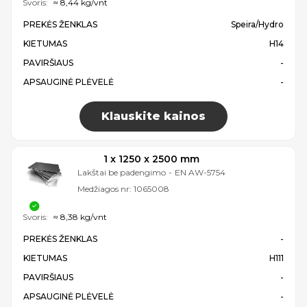
Svoris:
≈ 8,44 kg/vnt
PREKĖS ŽENKLAS
Speira/Hydro
KIETUMAS
H14
PAVIRŠIAUS
-
APSAUGINĖ PLĖVELĖ
-
Klauskite kainos
1 x 1250 x 2500 mm
Lakštai be padengimo
-
EN AW-5754
Medžiagos nr:
1065008
Svoris:
≈ 8,38 kg/vnt
PREKĖS ŽENKLAS
-
KIETUMAS
H111
PAVIRŠIAUS
-
APSAUGINĖ PLĖVELĖ
-