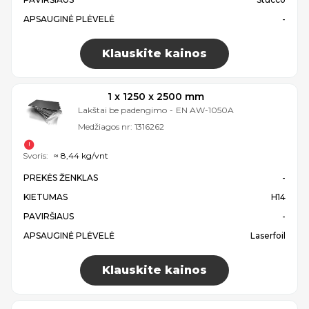
APSAUGINĖ PLĖVELĖ
-
Klauskite kainos
1 x 1250 x 2500 mm
Lakštai be padengimo
-
EN AW-1050A
Medžiagos nr:
1316262
Svoris:
≈ 8,44 kg/vnt
PREKĖS ŽENKLAS
-
KIETUMAS
H14
PAVIRŠIAUS
-
APSAUGINĖ PLĖVELĖ
Laserfoil
Klauskite kainos