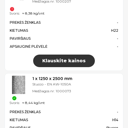
Medžiagos nr:
1000207
Svoris:
≈ 8,38 kg/vnt
PREKĖS ŽENKLAS
-
KIETUMAS
H22
PAVIRŠIAUS
-
APSAUGINĖ PLĖVELĖ
-
Klauskite kainos
1 x 1250 x 2500 mm
Stucco
-
EN AW-1050A
Medžiagos nr:
1000073
Svoris:
≈ 8,44 kg/vnt
PREKĖS ŽENKLAS
-
KIETUMAS
H14
PAVIRŠIAUS
Stucco