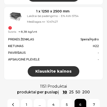
1 x 1250 x 2500 mm
Lakštai be padengimo
-
EN AW-5754
Medžiagos nr:
1047427
Svoris:
≈ 8,38 kg/vnt
PREKĖS ŽENKLAS
Speira/Hydro
KIETUMAS
H22
PAVIRŠIAUS
-
APSAUGINĖ PLĖVELĖ
-
Klauskite kainos
1151 Produktai
produktai per puslapį
10
25
50
200
1
...
4
5
6
7