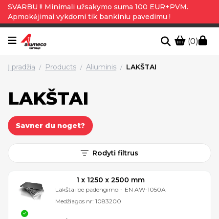
SVARBU !! Minimali užsakymo suma 100 EUR+PVM.
Apmokėjimai vykdomi tik bankiniu pavedimu !
(0)
Į pradžią
Products
Aliuminis
LAKŠTAI
/
/
/
LAKŠTAI
Savner du noget?
Rodyti filtrus
1 x 1250 x 2500 mm
Lakštai be padengimo
-
EN AW-1050A
Medžiagos nr:
1083200