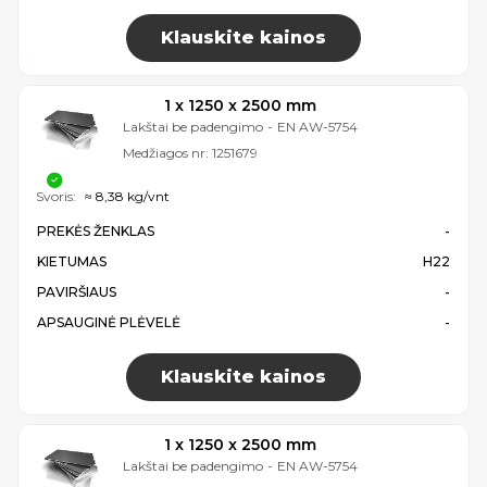
Klauskite kainos
1 x 1250 x 2500 mm
Lakštai be padengimo
-
EN AW-5754
Medžiagos nr:
1251679
Svoris:
≈ 8,38 kg/vnt
PREKĖS ŽENKLAS
-
KIETUMAS
H22
PAVIRŠIAUS
-
APSAUGINĖ PLĖVELĖ
-
Klauskite kainos
1 x 1250 x 2500 mm
Lakštai be padengimo
-
EN AW-5754