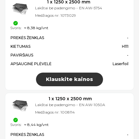
1 x 1250 x 2500 mm
Lakštai be padengimo
-
EN AW-5754
Medžiagos nr:
1073029
Svoris:
≈ 8,38 kg/vnt
PREKĖS ŽENKLAS
-
KIETUMAS
H111
PAVIRŠIAUS
-
APSAUGINĖ PLĖVELĖ
Laserfoil
Klauskite kainos
1 x 1250 x 2500 mm
Lakštai be padengimo
-
EN AW-1050A
Medžiagos nr:
1008114
Svoris:
≈ 8,44 kg/vnt
PREKĖS ŽENKLAS
-