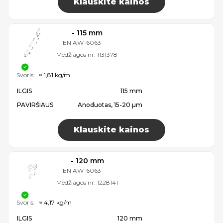
Klauskite kainos
- 115 mm
-
EN AW-6063
Medžiagos nr:
1131378
Svoris:
≈ 1,81 kg/m
ILGIS
115 mm
PAVIRŠIAUS
Anoduotas, 15-20 µm
Klauskite kainos
- 120 mm
-
EN AW-6063
Medžiagos nr:
1228141
Svoris:
≈ 4,17 kg/m
ILGIS
120 mm