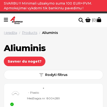
SVARBU !! Minimali užsakymo suma 100 EUR+PVM.
Apmokėjimai vykdomi tik bankiniu pavedimu !
(0)
Į pradžią
Products
Aliuminis
/
/
Aliuminis
Savner du noget?
Rodyti filtrus
-
-
Plastic
Medžiagos nr:
8004289