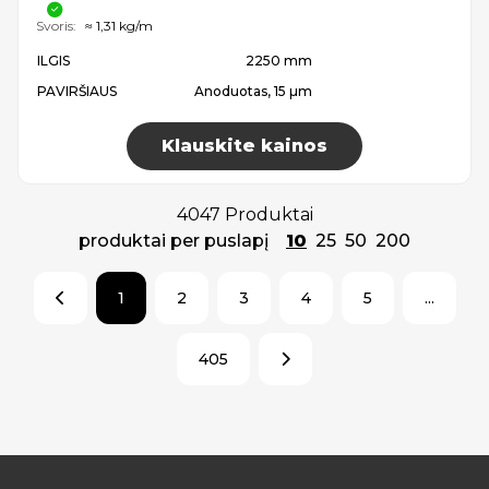
Svoris:
≈ 1,31 kg/m
ILGIS
2250 mm
PAVIRŠIAUS
Anoduotas, 15 µm
Klauskite kainos
4047 Produktai
produktai per puslapį
10
25
50
200
1
2
3
4
5
...
405